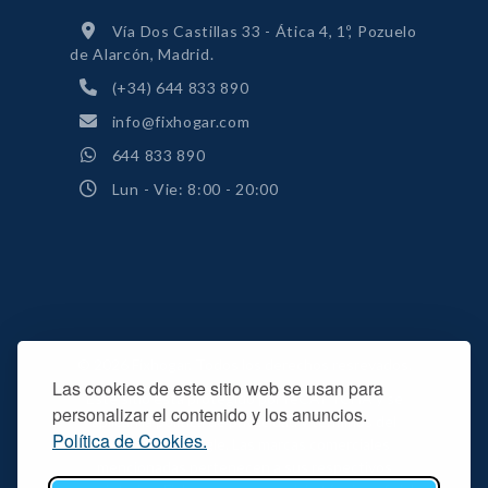
Vía Dos Castillas 33 - Ática 4, 1º, Pozuelo
de Alarcón, Madrid.
(+34) 644 833 890
info@fixhogar.com
644 833 890
Lun - Vie: 8:00 - 20:00
© 2026 Fixhogar. Todos los derechos resrevados.
Las cookies de este sitio web se usan para
Este sitio está protegido por reCAPTCHA y se
personalizar el contenido y los anuncios.
aplican la
política de privacidad
y
términos del
Política de Cookies.
servicio
de Google. Las marcas comerciales
mencionadas pertenecen a sus respectivos