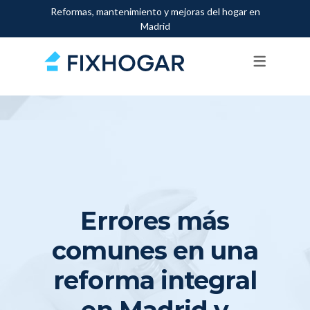
Reformas, mantenimiento y mejoras del hogar en
Madrid
SERVICIOS
FONTANEROS
PINTORES
ELECTRICISTAS
ALBAÑILES
MANITAS
Errores más
CARPINTEROS
comunes en una
CERRAJEROS
reforma integral
AIRE ACONDICIONADO
en Madrid y
CALDERAS Y CALEFACCIÓN