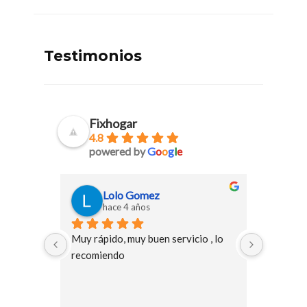
Testimonios
Fixhogar
4.8
powered by
G
o
o
g
l
e
Lolo Gomez
P
hace 4 años
h
Muy rápido, muy buen servicio , lo 
Acudieron
recomiendo
y fueron