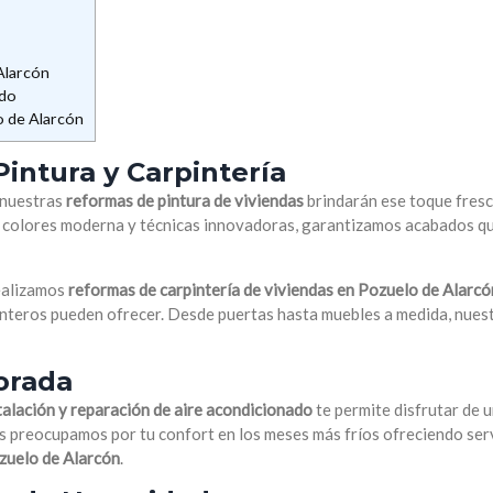
Alarcón
ado
o de Alarcón
intura y Carpintería
, nuestras
reformas de pintura de viviendas
brindarán ese toque fresc
 colores moderna y técnicas innovadoras, garantizamos acabados q
Realizamos
reformas de carpintería de viviendas en Pozuelo de Alarcó
pinteros pueden ofrecer. Desde puertas hasta muebles a medida, nues
Lolo Go
hace 4 añ
orada
talación y reparación de aire acondicionado
te permite disfrutar de 
Muy rápido, muy
s preocupamos por tu confort en los meses más fríos ofreciendo ser
servicio , lo re
ozuelo de Alarcón
.