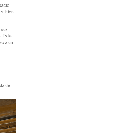
pacio
si bien
 sus
 Es la
so a un
ida de