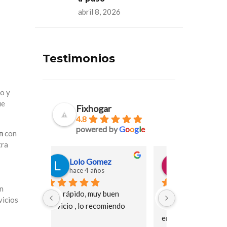
abril 8, 2026
Testimonios
o y
ue
Fixhogar
4.8
powered by
G
o
o
g
l
e
n
con
tra
mez
Paloma Zuazu
espera
os
hace 4 años
hace 4 
un
 buen 
Acudieron el mismo día que 
Muy buen profe
vicios
comiendo
les llame y fueron rápidos 
puntual
en solucionarlo