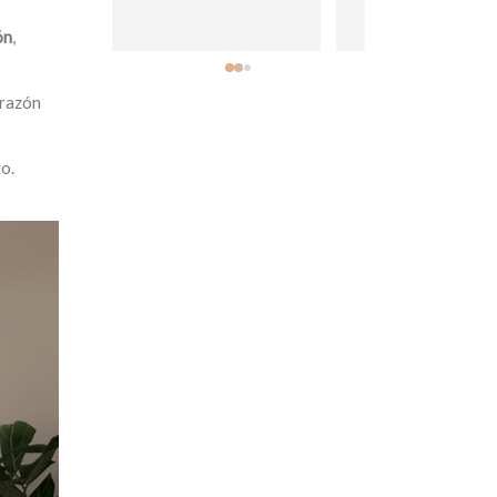
ón
,
orazón
o.