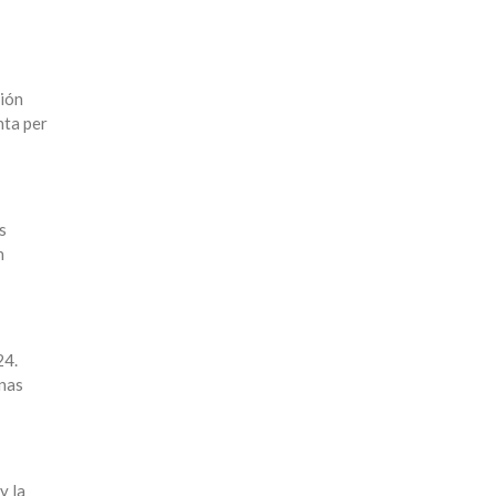
ción
nta per
s
n
24.
onas
y la