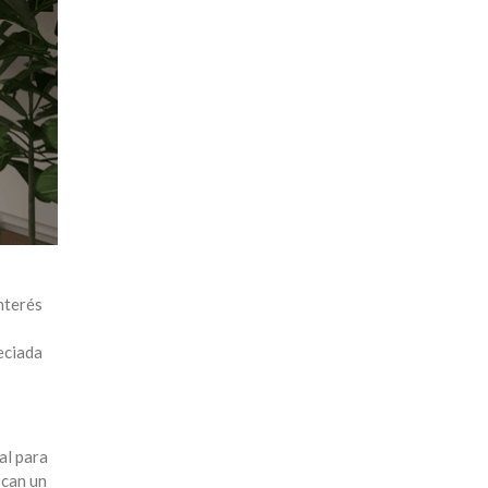
nterés
eciada
al para
scan un