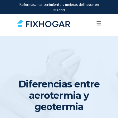
Reformas, mantenimiento y mejoras del hogar en
Madrid
SERVICIOS
FONTANEROS
PINTORES
ELECTRICISTAS
ALBAÑILES
MANITAS
Diferencias entre
CARPINTEROS
aerotermia y
CERRAJEROS
geotermia
AIRE ACONDICIONADO
CALDERAS Y CALEFACCIÓN