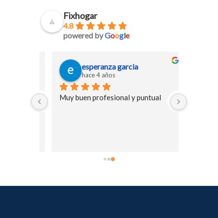
Fixhogar
4.8
powered by
G
o
o
g
l
e
esperanza garcia
hace 4 años
es llame 
Muy buen profesional y puntual
narlo