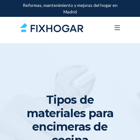
Reformas, mantenimiento y mejoras del hogar en
Madrid
SERVICIOS
FONTANEROS
PINTORES
ELECTRICISTAS
ALBAÑILES
MANITAS
Tipos de
CARPINTEROS
materiales para
CERRAJEROS
encimeras de
AIRE ACONDICIONADO
cocina
CALDERAS Y CALEFACCIÓN